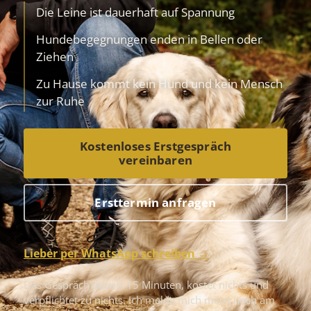
Die Leine ist dauerhaft auf Spannung
Hundebegegnungen enden in Bellen oder
Ziehen
Zu Hause kommt kein Hund und kein Mensch
zur Ruhe
Kostenloses Erstgespräch
vereinbaren
Ersttermin anfragen
Lieber per WhatsApp schreiben
Das Gespräch dauert 15 Minuten, kostet nichts und
verpflichtet zu nichts. Ich melde mich meist noch am