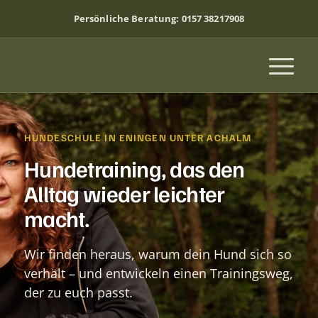
Persönliche Beratung:
0157 38217908
HUNDESCHULE IN ENINGEN UNTER ACHALM
Hundetraining, das den
Alltag wieder leichter
macht.
Wir finden heraus, warum dein Hund sich so
verhält – und entwickeln einen Trainingsweg,
der zu euch passt.