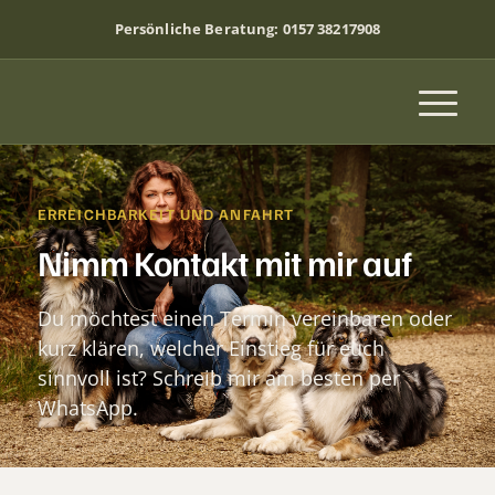
Persönliche Beratung:
0157 38217908
ERREICHBARKEIT UND ANFAHRT
Nimm Kontakt mit mir auf
Du möchtest einen Termin vereinbaren oder
kurz klären, welcher Einstieg für euch
sinnvoll ist? Schreib mir am besten per
WhatsApp.